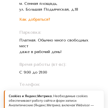
м. Сенная площадь,
ул. Большая Подьяческая, д.18
Как добраться?
Парковка:
Платная. Обычно много свободных
мест
даже в рабочий день!
Время работы (вт-вс):
С 9:00 до 21:00
Телефон:
+7 (993) 073-26-01
Cookies и Яндекс.Метрика.
Необходимые cookies
обеспечивают работу сайта и форм записи.
Лицензии и документы
Аналитические (Яндекс.Метрика, включая Webvisor —