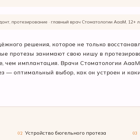
донт, протезирование · главный врач Стоматологии АааМ, 12+ 
дёжного решения, которое не только восстана
ные протезы занимают свою нишу в протезиров
ее, чем имплантация. Врачи Стоматологии Ааа
ез — оптимальный выбор, как он устроен и как
Устройство бюгельного протеза
02
03