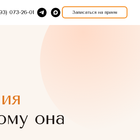
93) 073-26-01
Записаться на прием
ния
ому она