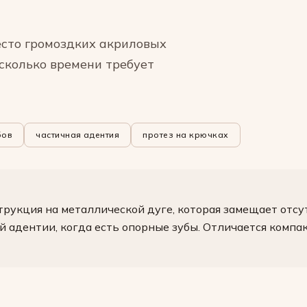
есто громоздких акриловых
 сколько времени требует
бов
частичная адентия
протез на крючках
трукция на металлической дуге, которая замещает отс
й адентии, когда есть опорные зубы. Отличается комп