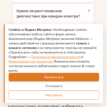
Нужна ли рентгеновская
диагностика при каждом осмотре?
Cookies и Яндекс.Метрика.
Необходимые cookies
Может ли стоматолог
обеспечивают работу сайта и форм записи.
предотвратить кариес
Аналитические (Яндекс.Метрика, включая Webvisor —
при регулярных осмотрах?
запись действий на странице) включаются
только с
вашего согласия
и не запускаются, пока вы не нажмёте
«Принять все» либо не включите их в «Настроить».
Подробнее —
Политика конфиденциальности
и
Информация для пациентов
. Изменить или отозвать
согласие можно в любой момент через значок ⚙ слева
внизу.
Осмотр стоматолога каждые полгода —
Принять все
это не трата времени, а инвестиция
Отклонить
в здоровье зубов и экономию
Настроить
на лечении в будущем. Ранняя
диагностика позволяет избежать