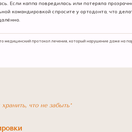
ась. Если каппа повредилась или потеряла прозрач
ьной командировкой спросите у ортодонта, что дела
далённо.
это медицинский протокол лечения, который нарушение даже на па
к хранить, что не забыть*
ировки