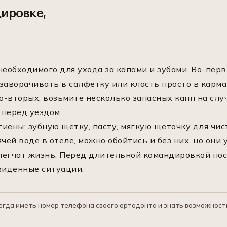
ировке,
еобходимого для ухода за капами и зубами. Во-перв
заворачивать в салфетку или класть просто в карм
Во-вторых, возьмите несколько запасных капп на сл
 перед уездом.
гиены: зубную щётку, пасту, мягкую щёточку для чис
ячей воде в отеле, можно обойтись и без них, но они
блегчат жизнь. Перед длительной командировкой пос
виденные ситуации.
да иметь номер телефона своего ортодонта и знать возможность 