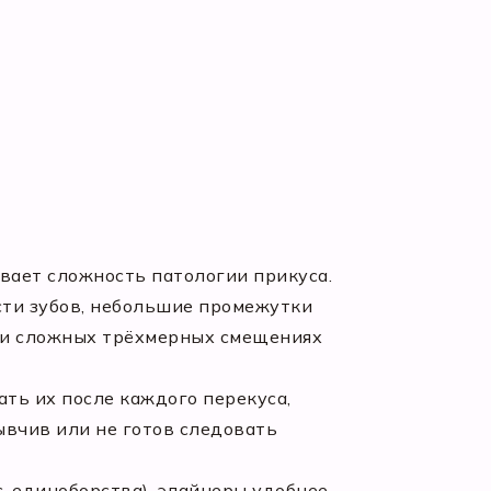
вает сложность патологии прикуса.
сти зубов, небольшие промежутки
ли сложных трёхмерных смещениях
ть их после каждого перекуса,
ывчив или не готов следовать
, единоборства), элайнеры удобнее —