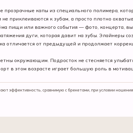
е прозрачные капы из специального полимера, котор
 не приклеиваются к зубам, а просто плотно охватыв
иёма пищи или важного события — фото, концерта, вы
натяжения дуги, которая давит на зубы. Элайнеры с
гка отличается от предыдущей и продолжает коррек
етны окружающим. Подросток не стесняется улыбать
орт в этом возрасте играет большую роль в мотива
ют эффективность, сравнимую с брекетами, при условии ношения н