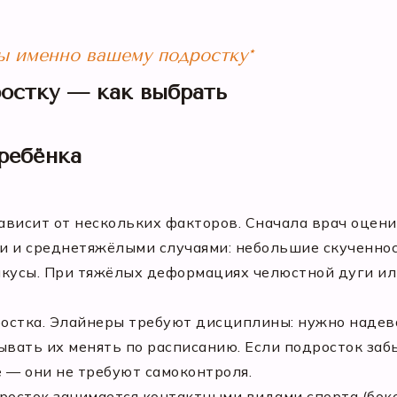
ры именно вашему подростку*
остку — как выбрать
ребёнка
висит от нескольких факторов. Сначала врач оцени
и и среднетяжёлыми случаями: небольшие скученно
икусы. При тяжёлых деформациях челюстной дуги и
остка. Элайнеры требуют дисциплины: нужно надева
ывать их менять по расписанию. Если подросток заб
 — они не требуют самоконтроля.
росток занимается контактными видами спорта (бокс