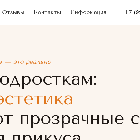
Отзывы
Контакты
Информация
+7 (9
в — это реально
одросткам:
эстетика
ют прозрачные 
я прикуса