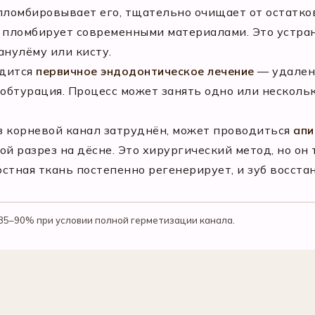
спломбировывает его, тщательно очищает от остатк
пломбирует современными материалами. Это устран
анулёму или кисту.
одится
первичное эндодонтическое лечение
— удален
 обтурация. Процесс может занять одно или несколь
ез корневой канал затруднён, может проводиться
апи
й разрез на дёсне. Это хирургический метод, но он 
стная ткань постепенно регенерирует, и зуб восста
85–90% при условии полной герметизации канала.