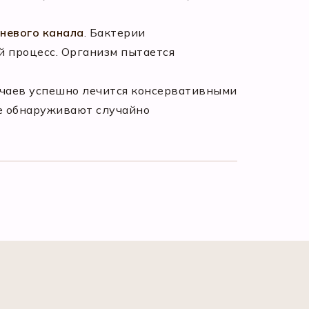
рневого канала
. Бактерии
й процесс. Организм пытается
учаев успешно лечится консервативными
е обнаруживают случайно