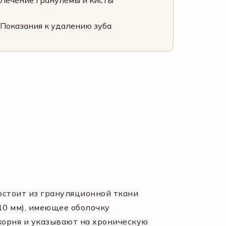
Лечение гранулёмы и кисты
Показания к удалению зуба
остоит из грануляционной ткани
10 мм), имеющее оболочку
корня и указывают на хроническую