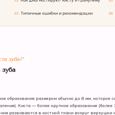
Как диагностируют кисту и гранулёму
02
03
Типичные ошибки и рекомендации
05
06
та зуба?*
 зуба
ое образование размером обычно до 8 мм, которое с
аления). Киста — более крупное образование (более 
ния развиваются в костной ткани вокруг верхушки 