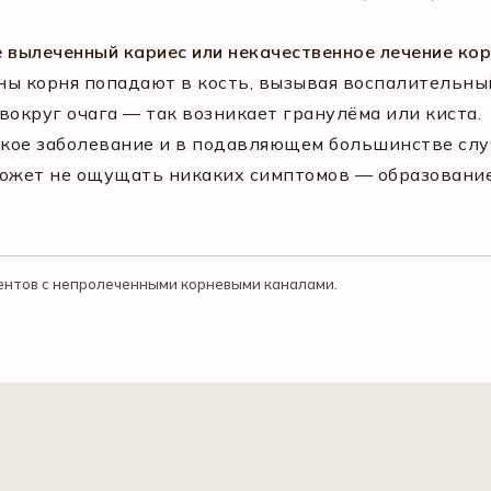
е вылеченный кариес или некачественное лечение ко
ны корня попадают в кость, вызывая воспалительны
вокруг очага — так возникает гранулёма или киста.
еское заболевание и в подавляющем большинстве сл
может не ощущать никаких симптомов — образовани
ентов с непролеченными корневыми каналами.