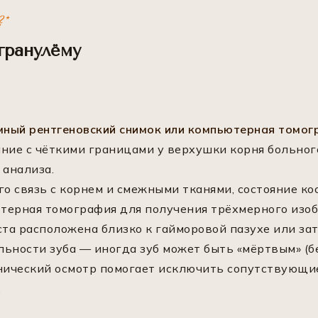
?*
гранулёму
ный рентгеновский снимок или компьютерная томог
ние с чёткими границами у верхушки корня больног
 анализа.
о связь с корнем и смежными тканями, состояние кос
терная томография для получения трёхмерного изоб
ста расположена близко к гайморовой пазухе или зат
ьности зуба — иногда зуб может быть «мёртвым» (б
нический осмотр помогает исключить сопутствующи
.