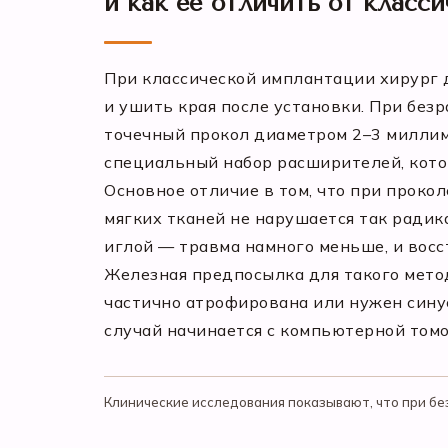
и как её отличить от класси
При классической имплантации хирург 
и ушить края после установки. При без
точечный прокол диаметром 2–3 миллим
специальный набор расширителей, кото
Основное отличие в том, что при прокол
мягких тканей не нарушается так радик
иглой — травма намного меньше, и восс
Железная предпосылка для такого метод
частично атрофирована или нужен синус
случай начинается с компьютерной том
Клинические исследования показывают, что при бе