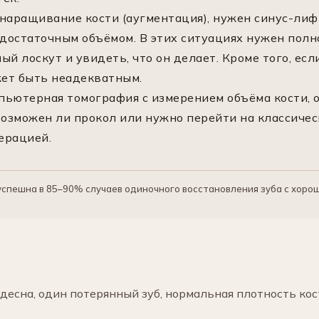
наращивание кости (аугментация), нужен синус-лифт
едостаточным объёмом. В этих ситуациях нужен пол
й лоскут и увидеть, что он делает. Кроме того, есл
жет быть неадекватным.
ьютерная томография с измерением объёма кости, о
возможен ли прокол или нужно перейти на классиче
ерацией.
спешна в 85–90% случаев одиночного восстановления зуба с хоро
 десна, один потерянный зуб, нормальная плотность ко