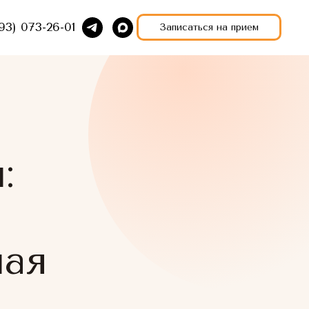
93) 073-26-01
Записаться на прием
:
ная