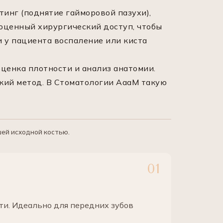
инг (поднятие гайморовой пазухи),
ноценный хирургический доступ, чтобы
и у пациента воспаление или киста
ценка плотности и анализ анатомии.
ский метод. В Стоматологии АааМ такую
шей исходной костью.
сти. Идеально для передних зубов