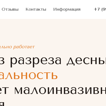
Отзывы
Контакты
Информация
+7 (9
ально работает
 разреза десны
альность
ет малоинвазив
я