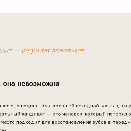
одит — результат впечатляет*
х она невозможна
казана пациентам с хорошей исходной костью, отс
еальный кандидат — это человек, который потерял о
 часто подходит для восстановления зубов в передн
ёк.