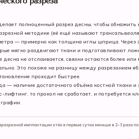
ческого разреза
делает полноценный разрез десны, чтобы обнажить 
разрезной методике (её ещё называют трансальвеоля
етра — примерно как толщина иглы шприца. Через э
рые мягко раздвигают ткани и подготавливают ложе
е десна не отслаивается, связки остаются более или
ально. Это похоже на разницу между разрезанием я
тановление проходит быстрее.
а — наличие достаточного объёма костной ткани и з
-лифтинг, то прокол не сработает, и потребуется к
ографии.
зразрезной имплантации отёк в первые сутки меньше в 2–3 раза п