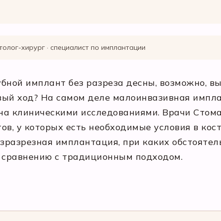
толог-хирург · специалист по имплантации
бной имплант без разреза десны, возможно, вы
вый ход? На самом деле малоинвазивная импла
на клиническими исследованиями. Врачи Стом
в, у которых есть необходимые условия в кости
езразрезная имплантация, при каких обстоятел
о сравнению с традиционным подходом.