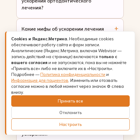
ускорения ортодонтического
лечения?
Какие мифы об ускорении лечения
брекетами не работают?
Cookies и Яндекс.Метрика.
Необходимые cookies
обеспечивают работу сайта и форм записи.
Аналитические (Яндекс.Метрика, включая Webvisor —
запись действий на странице) включаются
Может ли пьезохирургическое
только с
вашего согласия
и не запускаются, пока вы не нажмёте
ускорение привести к осложнениям?
«Принять все» либо не включите их в «Настроить».
Подробнее —
Политика конфиденциальности
и
Информация для пациентов
. Изменить или отозвать
Нужно ли дополнительное питание
согласие можно в любой момент через значок ⚙ слева
или витамины для ускорения
внизу.
лечения брекетами?
Принять все
Отклонить
Сколько времени занимает
Настроить
консультация для подбора метода
ускорения?