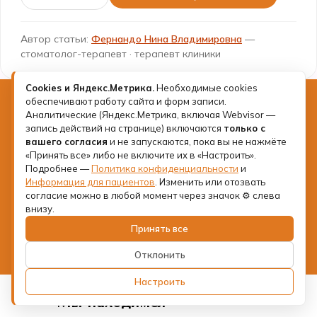
Автор статьи:
Фернандо Нина Владимировна
—
стоматолог-терапевт · терапевт клиники
Cookies и Яндекс.Метрика.
Необходимые cookies
обеспечивают работу сайта и форм записи.
Готовы изменить своё
Аналитические (Яндекс.Метрика, включая Webvisor —
запись действий на странице) включаются
только с
мнение о стоматологии?
вашего согласия
и не запускаются, пока вы не нажмёте
«Принять все» либо не включите их в «Настроить».
Подробнее —
Политика конфиденциальности
и
Запишитесь на консультацию и
Информация для пациентов
. Изменить или отозвать
согласие можно в любой момент через значок ⚙ слева
почувствуйте разницу
внизу.
Принять все
Записаться на прием
Отклонить
Настроить
Мы находимся