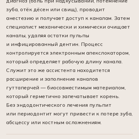
диагноз (боль при надкусывании, потемнение
зуба, отёк дёсен или свищ), проводит
анестезию и получает доступ к каналам. Затем
специалист механически и химически очищает
каналы, удаляя остатки пульпы
и инфицированный дентин. Процесс
контролируется электронным апекслокатором,
который определяет рабочую длину канала.
Служит это же ассистента находитется
расширение и заполнение каналов
гуттаперчей — биосовместимым материалом,
который герметично запечатывает корень.
Без эндодонтического лечения пульпит
или периодонтит могут привести к потере зуба,
абсцессу или костным осложнениям.