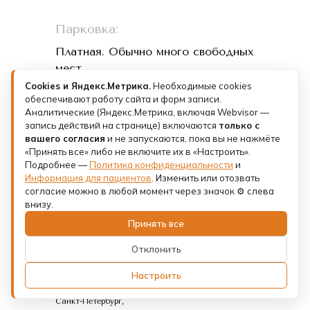
Парковка:
Платная. Обычно много свободных
мест
даже в рабочий день!
Cookies и Яндекс.Метрика.
Необходимые cookies
обеспечивают работу сайта и форм записи.
Аналитические (Яндекс.Метрика, включая Webvisor —
Время работы (вт-вс):
запись действий на странице) включаются
только с
вашего согласия
и не запускаются, пока вы не нажмёте
С 9:00 до 21:00
«Принять все» либо не включите их в «Настроить».
Подробнее —
Политика конфиденциальности
и
Телефон:
Информация для пациентов
. Изменить или отозвать
согласие можно в любой момент через значок ⚙ слева
+7 (993) 073-26-01
внизу.
Принять все
Лицензии и документы
Отклонить
Политика конфиденциальности
Настроить
Юридическое лицо: ООО «ФК КЛИНИК»
Санкт-Петербург,