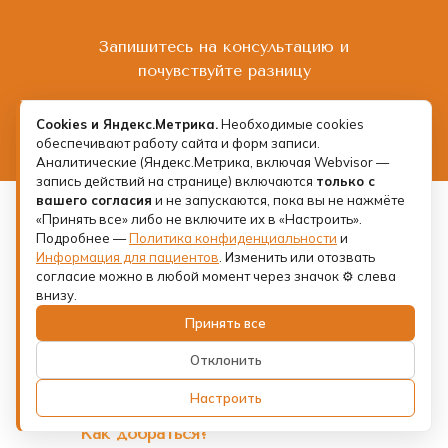
Запишитесь на консультацию и
почувствуйте разницу
Cookies и Яндекс.Метрика.
Необходимые cookies
Записаться на прием
обеспечивают работу сайта и форм записи.
Аналитические (Яндекс.Метрика, включая Webvisor —
запись действий на странице) включаются
только с
вашего согласия
и не запускаются, пока вы не нажмёте
Мы находимся
«Принять все» либо не включите их в «Настроить».
Подробнее —
Политика конфиденциальности
и
в историческом центре
Информация для пациентов
. Изменить или отозвать
согласие можно в любой момент через значок ⚙ слева
Санкт-Петербурга
внизу.
Принять все
Адрес:
Отклонить
м. Сенная площадь,
ул. Большая Подьяческая, д.18
Настроить
Как добраться?