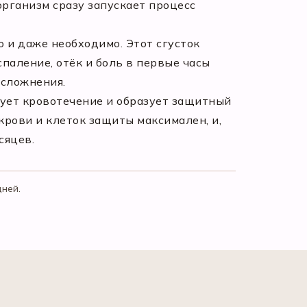
организм сразу запускает процесс
о и даже необходимо. Этот сгусток
паление, отёк и боль в первые часы
осложнения.
рует кровотечение и образует защитный
крови и клеток защиты максимален, и,
сяцев.
дней.