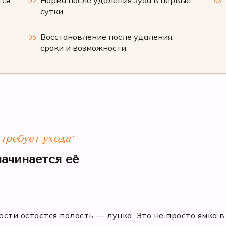
тся
Норма после удаления зуба в первые
02
03
сутки
Восстановление после удаления:
05
сроки и возможности
 требует ухода*
начинается её
юсти остаётся полость — лунка. Это не просто ямка в