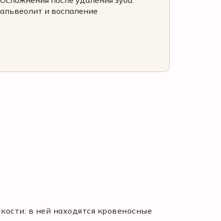
Осложнения после удаления зуба:
альвеолит и воспаление
 кости: в ней находятся кровеносные