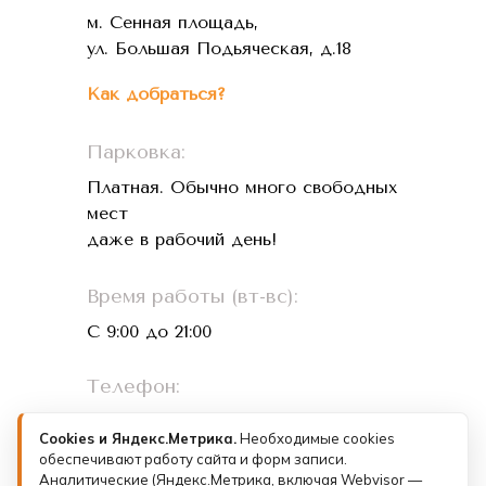
м. Сенная площадь,
ул. Большая Подьяческая, д.18
Как добраться?
Парковка:
Платная. Обычно много свободных
мест
даже в рабочий день!
Время работы (вт-вс):
С 9:00 до 21:00
Телефон:
+7 (993) 073-26-01
Cookies и Яндекс.Метрика.
Необходимые cookies
обеспечивают работу сайта и форм записи.
Лицензии и документы
Аналитические (Яндекс.Метрика, включая Webvisor —