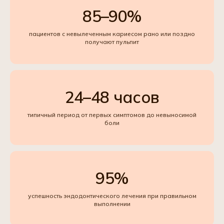
85–90%
пациентов с невылеченным кариесом рано или поздно
получают пульпит
24–48 часов
типичный период от первых симптомов до невыносимой
боли
95%
успешность эндодонтического лечения при правильном
выполнении