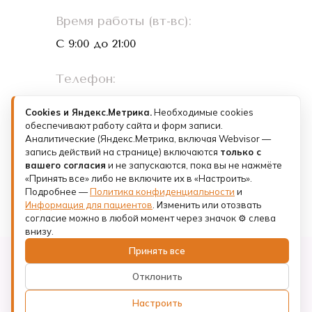
Время работы (вт-вс):
С 9:00 до 21:00
Телефон:
+7 (993) 073-26-01
Cookies и Яндекс.Метрика.
Необходимые cookies
обеспечивают работу сайта и форм записи.
Лицензии и документы
Аналитические (Яндекс.Метрика, включая Webvisor —
запись действий на странице) включаются
только с
Политика конфиденциальности
вашего согласия
и не запускаются, пока вы не нажмёте
«Принять все» либо не включите их в «Настроить».
Подробнее —
Юридическое лицо: ООО «ФК КЛИНИК»
Политика конфиденциальности
и
Санкт-Петербург,
Информация для пациентов
. Изменить или отозвать
пр-кт Римского-Корсакова, д. 8/18, литера А.
согласие можно в любой момент через значок ⚙ слева
внизу.
Принять все
© 2025 - 2026 Copyright АааМ Стоматология
Отклонить
Информация для пациентов
·
Политика
Настроить
конфиденциальности
·
Лицензия