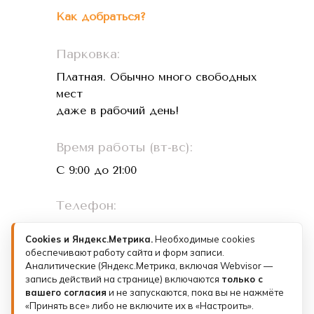
Как добраться?
Парковка:
Платная. Обычно много свободных
мест
даже в рабочий день!
Время работы (вт-вс):
С 9:00 до 21:00
Телефон:
+7 (993) 073-26-01
Cookies и Яндекс.Метрика.
Необходимые cookies
обеспечивают работу сайта и форм записи.
Лицензии и документы
Аналитические (Яндекс.Метрика, включая Webvisor —
запись действий на странице) включаются
только с
Политика конфиденциальности
вашего согласия
и не запускаются, пока вы не нажмёте
«Принять все» либо не включите их в «Настроить».