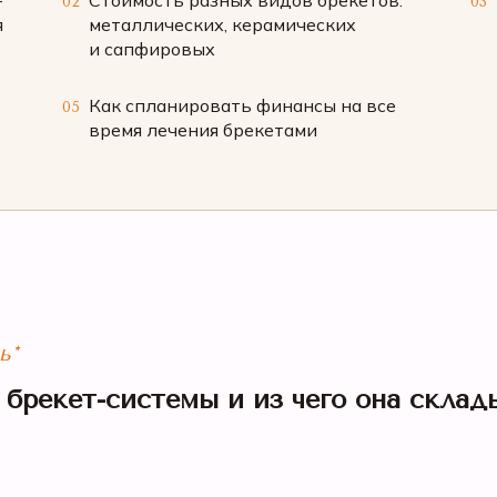
-
Стоимость разных видов брекетов:
02
03
я
металлических, керамических
и сапфировых
Как спланировать финансы на все
05
время лечения брекетами
ь*
 брекет-системы и из чего она склад