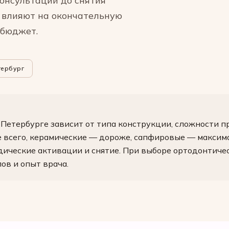
консультации до снятия
ы влияют на окончательную
 бюджет.
тербург
Петербурге зависит от типа конструкции, сложности п
 всего, керамические — дороже, сапфировые — максима
одические активации и снятие. При выборе ортодонтич
лов и опыт врача.