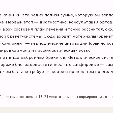
 клиники, это редко полная сумма, которую вы запла
в. Первый этап — диагностика: консультация ортодо
ы врач составил план лечения и точно рассчитал, ск
ой брекет-системы. Сюда входят материалы (брекет
й компонент — периодические активации (обычно раз
олировка эмали и профилактическая чистка.
т от вида выбранных брекетов. Металлические сист
ороже благодаря эстетичности, а сапфировые — самы
а: чем больше требуется корректировок, тем продо
рекетами составляет 18–24 месяца, но может варьироваться в зав