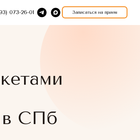
93) 073-26-01
Записаться на прием
екетами
 в СПб