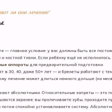
ают ли они лечение*
ы:
е — главное условие: у вас должны быть все посто
н и костной ткани. Если ребёнку ещё не исполнилось
ные аппараты
для предварительной подготовки.
 в 30, 40, даже 50+ лет — и брекеты работают с те
ому лечение может длиться немного дольше (на месяц
вают абсолютными. Относительные запреты — это пар
ешаются заранее: вы пролечиваете зубы, проходите 
и потом спокойно устанавливаете систему. Абсолют