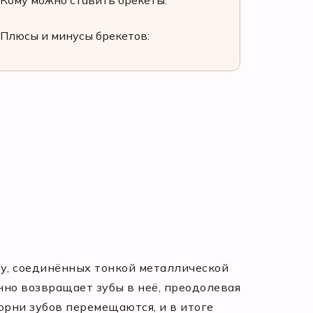
Кому можно ставить брекеты:
Плюсы и минусы брекетов:
бу, соединённых тонкой металлической
но возвращает зубы в неё, преодолевая
орни зубов перемещаются, и в итоге