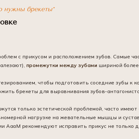
но нужны брекеты*
новке
облем с прикусом и расположением зубов. Самые час
налезают),
промежутки между зубами
шириной более 
езированием, чтобы подготовить соседние зубы к к
ожить брекеты для выравнивания зубов-антагонист
жутся только эстетической проблемой, часто имеют
номерной нагрузке на жевательные мышцы и сустав
ии АааМ рекомендуют исправить прикус не только дл