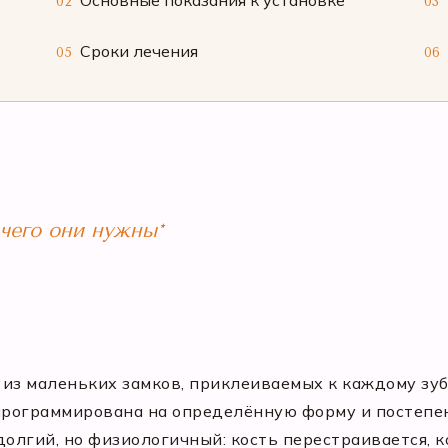
Основные показания к установке
02
03
Сроки лечения
05
06
 чего они нужны*
т из маленьких замков, приклеиваемых к каждому зу
апрограммирована на определённую форму и постепен
долгий, но физиологичный: кость перестраивается, к