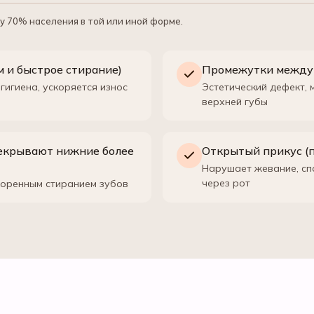
у 70% населения в той или иной форме.
м и быстрое стирание)
Промежутки между 
гигиена, ускоряется износ
Эстетический дефект,
верхней губы
рекрывают нижние более
Открытый прикус (
Нарушает жевание, сп
через рот
коренным стиранием зубов