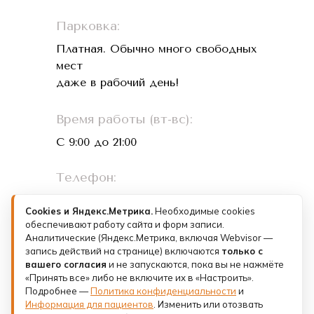
Парковка:
Платная. Обычно много свободных
мест
даже в рабочий день!
Время работы (вт-вс):
С 9:00 до 21:00
Телефон:
+7 (993) 073-26-01
Cookies и Яндекс.Метрика.
Необходимые cookies
обеспечивают работу сайта и форм записи.
Лицензии и документы
Аналитические (Яндекс.Метрика, включая Webvisor —
запись действий на странице) включаются
только с
Политика конфиденциальности
вашего согласия
и не запускаются, пока вы не нажмёте
«Принять все» либо не включите их в «Настроить».
Подробнее —
Юридическое лицо: ООО «ФК КЛИНИК»
Политика конфиденциальности
и
Санкт-Петербург,
Информация для пациентов
. Изменить или отозвать
пр-кт Римского-Корсакова, д. 8/18, литера А.