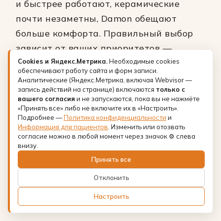
и быстрее работают, керамические
почти незаметны, Damon обещают
больше комфорта. Правильный выбор
зависит от ваших приоритетов —
бюджета, скорости лечения и желания
Cookies и Яндекс.Метрика.
Необходимые cookies
обеспечивают работу сайта и форм записи.
скрывать аппаратуру. Врачи
Аналитические (Яндекс.Метрика, включая Webvisor —
запись действий на странице) включаются
только с
Стоматологии АааМ помогут подобрать
вашего согласия
и не запускаются, пока вы не нажмёте
оптимальный вариант на первичной
«Принять все» либо не включите их в «Настроить».
Подробнее —
Политика конфиденциальности
и
консультации, учитывая сложность
Информация для пациентов
. Изменить или отозвать
вашего прикуса и индивидуальные
согласие можно в любой момент через значок ⚙ слева
внизу.
пожелания. Запишитесь на приём
Принять все
к ортодонту на Большой Подьяческой
Отклонить
и начните путь к здоровой улыбке уже
сегодня.
Настроить