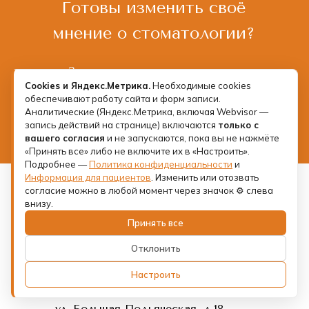
Готовы изменить своё
мнение о стоматологии?
Запишитесь на консультацию и
Cookies и Яндекс.Метрика.
Необходимые cookies
почувствуйте разницу
обеспечивают работу сайта и форм записи.
Аналитические (Яндекс.Метрика, включая Webvisor —
запись действий на странице) включаются
только с
Записаться на прием
вашего согласия
и не запускаются, пока вы не нажмёте
«Принять все» либо не включите их в «Настроить».
Подробнее —
Политика конфиденциальности
и
Информация для пациентов
. Изменить или отозвать
Мы находимся
согласие можно в любой момент через значок ⚙ слева
внизу.
в историческом центре
Принять все
Санкт-Петербурга
Отклонить
Адрес:
Настроить
м. Сенная площадь,
ул. Большая Подьяческая, д.18