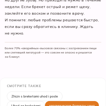
на другие зубы). Но приходить нужно в течение
недели. Если брекет острый и режет щеку,
заклейте его воском и позвоните врачу.
И помните: любые проблемы решаются быстро,
если вы сразу обратитесь в клинику. Ждать
не нужно.
Более 70% «аварийных» вызовов связаны с застреванием пищи
или слетевшей лигатурой — это совсем не опасно и решается
за 5 минут.
СМОТРИТЕ ТАКЖЕ
Zhizn s breketami uhod i posle
керамические брекеты цена
Uhod za breketami