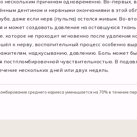
по нескольким причинам одновременно. Во-первых, 
ажённым дентином и нервными окончаниями в этой об
зуба, даже если нерв (пульпа) остался живым. Во-в
 и может создавать давление на оставшуюся ткань з
, которое не проходит мгновенно после удаления ка
ошёл к нерву, воспалительный процесс особенно вы
ажителям, надкусыванию, давлению. Боль может бы
я постпломбировочной чувствительностью. В пода
ечение нескольких дней или двух недель.
омбирования среднего кариеса уменьшается на 70% в течение пер