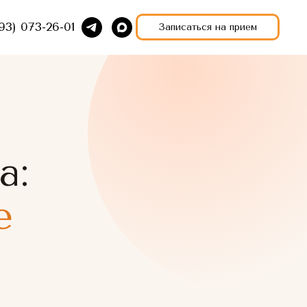
93) 073-26-01
Записаться на прием
а:
е