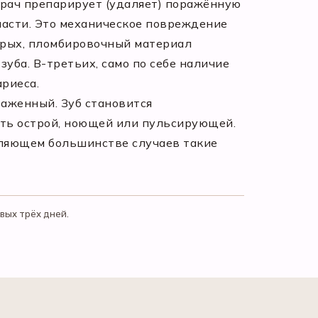
врач препарирует (удаляет) поражённую
ласти. Это механическое повреждение
торых, пломбировочный материал
уба. В-третьих, само по себе наличие
риеса.
раженный. Зуб становится
ть острой, ноющей или пульсирующей.
вляющем большинстве случаев такие
вых трёх дней.