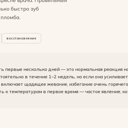
кресле врача. Правильный
лько быстро зуб
 пломба.
восстановление
еть первые несколько дней — это нормальная реакция 
тоятельно в течение 1–2 недель, но если она усиливае
 включает щадящее жевание, избегание очень горячего
ь к температурам в первое время — частое явление, к