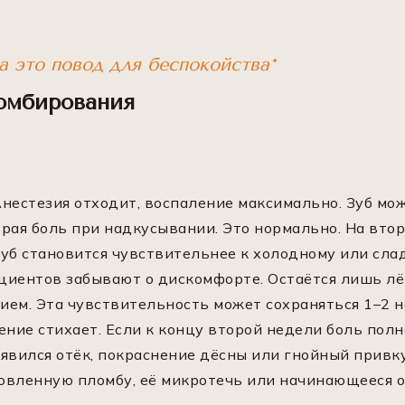
а это повод для беспокойства*
ломбирования
нестезия отходит, воспаление максимально. Зуб мо
рая боль при надкусывании. Это нормально. На вто
уб становится чувствительнее к холодному или сладк
циентов забывают о дискомфорте. Остаётся лишь лё
ем. Эта чувствительность может сохраняться 1–2 не
ение стихает. Если к концу второй недели боль полн
оявился отёк, покраснение дёсны или гнойный привк
овленную пломбу, её микротечь или начинающееся 