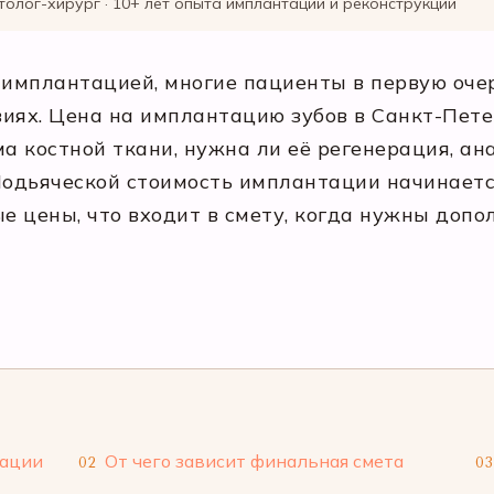
толог-хирург · 10+ лет опыта имплантации и реконструкции
имплантацией, многие пациенты в первую очер
иях. Цена на имплантацию зубов в Санкт-Пете
ма костной ткани, нужна ли её регенерация, ан
одьяческой стоимость имплантации начинается
ые цены, что входит в смету, когда нужны доп
тации
От чего зависит финальная смета
02
03