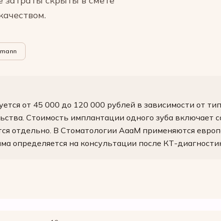
е затраты скрыты в смете
качеством.
umann
ется от 45 000 до 120 000 рублей в зависимости от ти
ьства. Стоимость имплантации одного зуба включает с
тся отдельно. В Стоматологии АааМ применяются европ
мма определяется на консультации после КТ-диагности