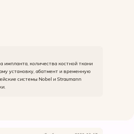
па импланта, количества костной ткани
аму установку, абатмент и временную
ейские системы Nobel и Straumann
ки.