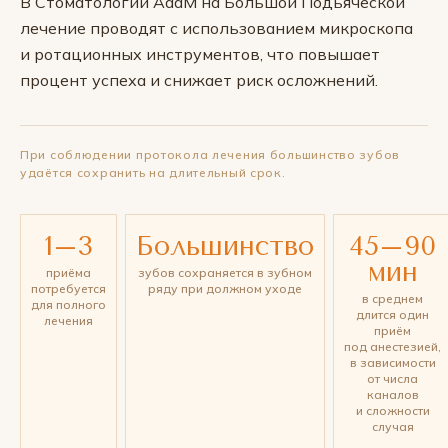
В Стоматологии АааМ на Большой Подьяческой
лечение проводят с использованием микроскопа
и ротационных инструментов, что повышает
процент успеха и снижает риск осложнений.
При соблюдении протокола лечения большинство зубов
удаётся сохранить на длительный срок.
1–3
Большинство
45–90
мин
приёма
зубов сохраняется в зубном
потребуется
ряду при должном уходе
в среднем
для полного
длится один
лечения
приём
под анестезией,
в зависимости
от числа
каналов
и сложности
случая