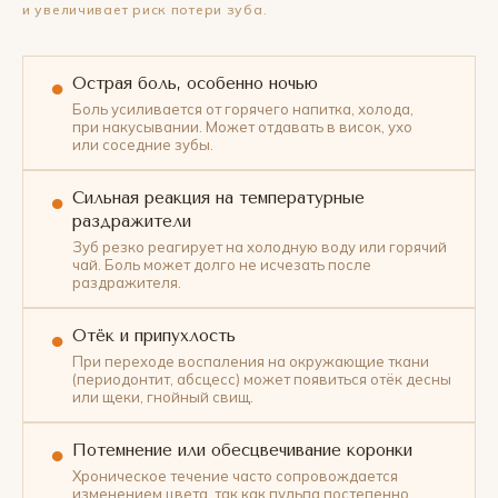
и увеличивает риск потери зуба.
Острая боль, особенно ночью
●
Боль усиливается от горячего напитка, холода,
при накусывании. Может отдавать в висок, ухо
или соседние зубы.
Сильная реакция на температурные
●
раздражители
Зуб резко реагирует на холодную воду или горячий
чай. Боль может долго не исчезать после
раздражителя.
Отёк и припухлость
●
При переходе воспаления на окружающие ткани
(периодонтит, абсцесс) может появиться отёк десны
или щеки, гнойный свищ.
Потемнение или обесцвечивание коронки
●
Хроническое течение часто сопровождается
изменением цвета, так как пульпа постепенно