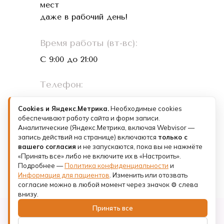
мест
даже в рабочий день!
Время работы (вт-вс):
С 9:00 до 21:00
Телефон:
+7 (993) 073-26-01
Cookies и Яндекс.Метрика.
Необходимые cookies
обеспечивают работу сайта и форм записи.
Лицензии и документы
Аналитические (Яндекс.Метрика, включая Webvisor —
запись действий на странице) включаются
только с
Политика конфиденциальности
вашего согласия
и не запускаются, пока вы не нажмёте
«Принять все» либо не включите их в «Настроить».
Подробнее —
Юридическое лицо: ООО «ФК КЛИНИК»
Политика конфиденциальности
и
Санкт-Петербург,
Информация для пациентов
. Изменить или отозвать
пр-кт Римского-Корсакова, д. 8/18, литера А.
согласие можно в любой момент через значок ⚙ слева
внизу.
Принять все
© 2025 - 2026 Copyright АааМ Стоматология