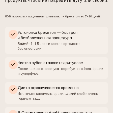
продукты, чтобы не повредить дугу или скобки.
80% взрослых пациентов привыкают к брекетам за 7–10 дней.
Установка брекетов — быстрая
и безболезненная процедура
Займёт 1–1,5 часа в кресле ортодонта
без анестезии
Чистка зубов становится ритуалом
После каждого перекуса потребуется щётка, ёршик
и суперфлос
Диета ограничивается временно
Исключите карамель, орехи, вязкий хлеб и очень
горячую пищу
В Стоматологии АааМ дают детальные