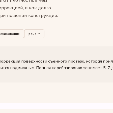
яют плотность, в чём
ррекцией, и как долго
ри ношении конструкции.
тезирование
ремонт
коррекция поверхности съёмного протеза, которая прил
вится подвижным. Полная перебазировка занимает 5–7 