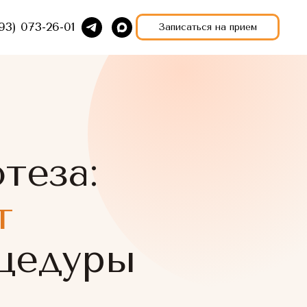
93) 073-26-01
Записаться на прием
теза:
т
цедуры