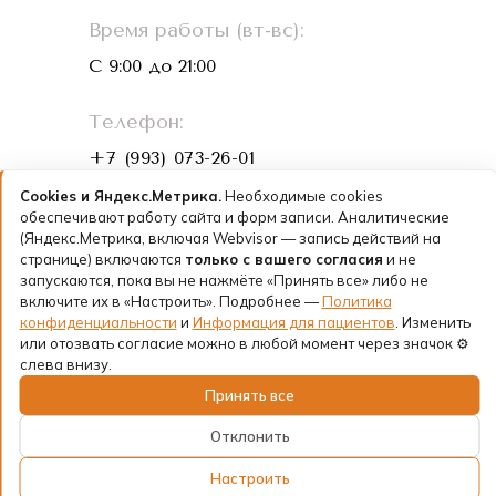
Время работы (вт-вс):
С 9:00 до 21:00
Телефон:
+7 (993) 073-26-01
Cookies и Яндекс.Метрика.
Необходимые cookies
Лицензии и документы
обеспечивают работу сайта и форм записи. Аналитические
(Яндекс.Метрика, включая Webvisor — запись действий на
Политика конфиденциальности
странице) включаются
только с вашего согласия
и не
запускаются, пока вы не нажмёте «Принять все» либо не
включите их в «Настроить». Подробнее —
Юридическое лицо: ООО «ФК КЛИНИК»
Политика
Санкт-Петербург,
конфиденциальности
и
Информация для пациентов
. Изменить
пр-кт Римского-Корсакова, д. 8/18, литера А.
или отозвать согласие можно в любой момент через значок ⚙
слева внизу.
Принять все
© 2025 - 2026 Copyright АааМ Стоматология
Отклонить
Информация для пациентов
·
Политика
Настроить
конфиденциальности
·
Лицензия