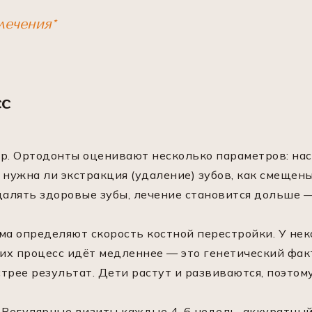
лечения*
сс
. Ортодонты оценивают несколько параметров: наск
 нужна ли экстракция (удаление) зубов, как смещен
далять здоровые зубы, лечение становится дольше —
ма определяют скорость костной перестройки. У не
гих процесс идёт медленнее — это генетический фак
трее результат. Дети растут и развиваются, поэтом
 Регулярные визиты каждые 4–6 недель, аккуратный