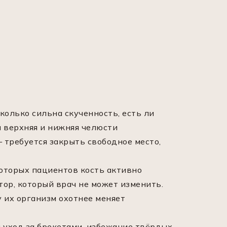
олько сильна скученность, есть ли
ы верхняя и нижняя челюсти
 требуется закрыть свободное место,
которых пациентов кость активно
тор, который врач не может изменить.
у их организм охотнее меняет
 уход за брекетами, избежание твёрдых