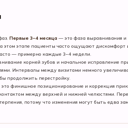
м
фаз.
Первые 3–4 месяца
— это фаза выравнивания и 
 На этом этапе пациенты часто ощущают дискомфорт
часто — примерно каждые 3–4 недели.
нивание корней зубов и начальное исправление при
лями. Интервалы между визитами немного увеличиваю
обы продолжить перестройку.
это финишное позиционирование и коррекция прику
 контактом между верхней и нижней челюстями. Пере
терпения, потому что изменения могут быть едва за