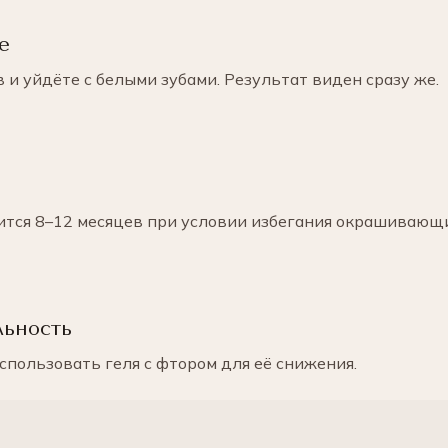
е
и уйдёте с белыми зубами. Результат виден сразу же.
тся 8–12 месяцев при условии избегания окрашивающи
льность
спользовать геля с фтором для её снижения.