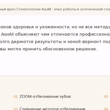
ный врач Стоматологии АааМ · опыт работы в эстетической сто
аков здоровья и ухоженности, но не все мето
 АааМ объясняют чем отличаются профессион
долго держатся результаты и какой вариант по
 вы могли принять обоснованное решение.
ZOOM-отбеливание зубов:
02
03
Сравнение методов отбеливания
05
06