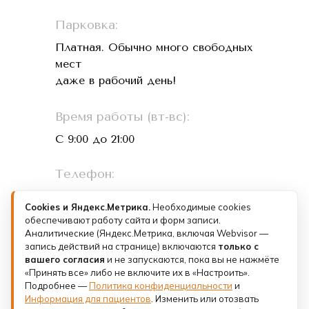
Парковка:
Платная. Обычно много свободных
мест
даже в рабочий день!
Время работы (вт-вс):
С 9:00 до 21:00
Телефон:
+7 (993) 073-26-01
Cookies и Яндекс.Метрика.
Необходимые cookies
обеспечивают работу сайта и форм записи.
Лицензии и документы
Аналитические (Яндекс.Метрика, включая Webvisor —
запись действий на странице) включаются
только с
Политика конфиденциальности
вашего согласия
и не запускаются, пока вы не нажмёте
«Принять все» либо не включите их в «Настроить».
Подробнее —
Юридическое лицо: ООО «ФК КЛИНИК»
Политика конфиденциальности
и
Санкт-Петербург,
Информация для пациентов
. Изменить или отозвать
пр-кт Римского-Корсакова, д. 8/18, литера А.